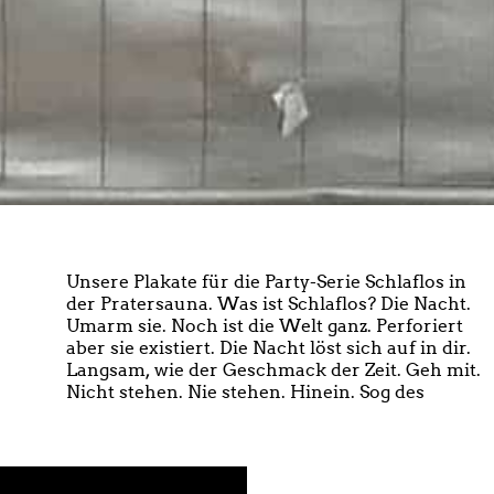
Unsere Plakate für die Party-Serie Schlaflos in
vertrauten Unbekannten. Die Nacht ist alle
der Pratersauna. Was ist Schlaflos? Die Nacht.
Farben ohne Namen. Und du Kind. Keine Sorge.
Umarm sie. Noch ist die Welt ganz. Perforiert
Auch nicht Plural. Die Nacht ist
aber sie existiert. Die Nacht löst sich auf in dir.
Instagramrealitätsverlust. Überall zerbrochene
Langsam, wie der Geschmack der Zeit. Geh mit.
Spiegel. Die Nacht ist der Sonnenaufgang.
Nicht stehen. Nie stehen. Hinein. Sog des